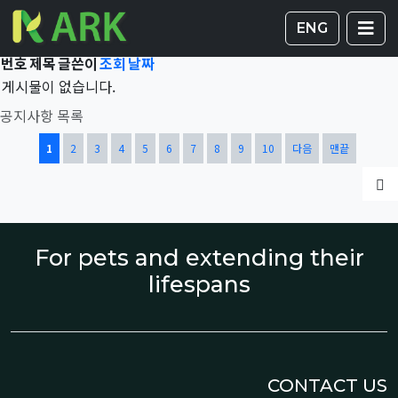
Total 41,933건
1 페이지
게시판 
글
ENG
번호
제목
글쓴이
조회
날짜
게시물이 없습니다.
공지사항 목록
열린
페이지
페이지
페이지
페이지
페이지
페이지
페이지
페이지
페이지
페이지
1
2
3
4
5
6
7
8
9
10
다음
맨끝
글
For pets and extending their
lifespans
CONTACT US