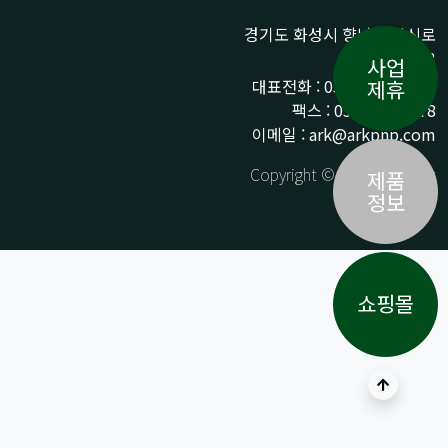
경기도 화성시 향남읍 상신로
290-13
사업
대표전화 : 031-359-9776 /
제휴
팩스 : 031-359-9778
이메일 : ark@arkpnp.com
Copyright © ARK All Rights
제품
Reserved.
정보
쇼핑몰
상단으로