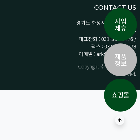
CONTACT US
사업
경기도 화성시 향남읍 상신로
제휴
290-13
대표전화 : 031-359-9776 /
팩스 : 031-359-9778
이메일 : ark@arkpnp.com
제품
정보
Copyright © ARK All Rights
Reserved.
쇼핑몰
상단으로