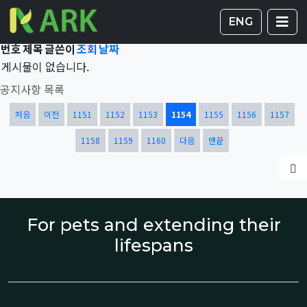
Total 41,661건
1154 페이지
게시판 
글
ENG
번호
제목
글쓴이
조회
날짜
게시물이 없습니다.
공지사항 목록
열린
페이지
페이지
페이지
페이지
페이지
페이지
페이지
처음
이전
1151
1152
1153
1154
1155
1156
1157
페이지
페이지
페이지
1158
1159
1160
다음
맨끝
글
For pets and extending their
lifespans