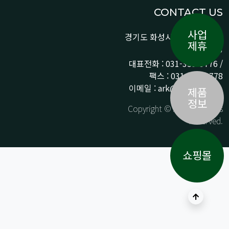
CONTACT US
사업
경기도 화성시 향남읍 상신로
제휴
290-13
대표전화 : 031-359-9776 /
팩스 : 031-359-9778
이메일 : ark@arkpnp.com
제품
정보
Copyright © ARK All Rights
Reserved.
쇼핑몰
상단으로