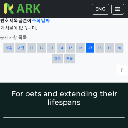
Total 43,377건
17 페이지
게시판 
글
ENG
번호
제목
글쓴이
조회
날짜
게시물이 없습니다.
공지사항 목록
열린
페이지
페이지
페이지
페이지
페이지
페이지
페이지
페이지
페이지
페이지
처음
이전
11
12
13
14
15
16
17
18
19
20
다음
맨끝
글
For pets and extending their
lifespans