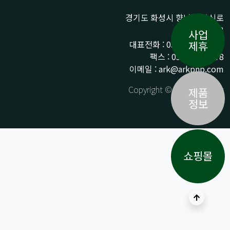
경기도 화성시 향남읍 상신로
290-13
사업
대표전화 : 031-359-9776 /
제휴
팩스 : 031-359-9778
이메일 : ark@arkpnp.com
Copyright © ARK All Rights
제품
Reserved.
정보
쇼핑몰
상단으로