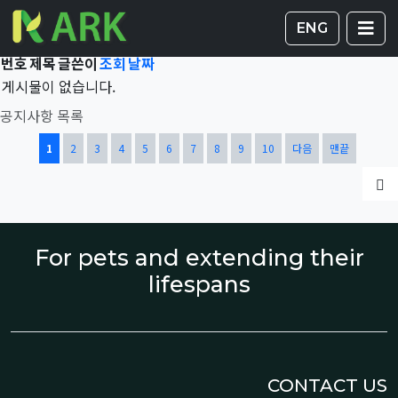
Total 41,542건
1 페이지
게시판 
글
ENG
번호
제목
글쓴이
조회
날짜
게시물이 없습니다.
공지사항 목록
열린
페이지
페이지
페이지
페이지
페이지
페이지
페이지
페이지
페이지
페이지
1
2
3
4
5
6
7
8
9
10
다음
맨끝
글
For pets and extending their
lifespans
CONTACT US