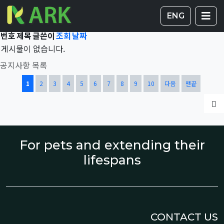
Total 43,210건
1 페이지
게시판 
글
ENG
번호
제목
글쓴이
조회
날짜
게시물이 없습니다.
공지사항 목록
열린
페이지
페이지
페이지
페이지
페이지
페이지
페이지
페이지
페이지
페이지
1
2
3
4
5
6
7
8
9
10
다음
맨끝
글
For pets and extending their
lifespans
CONTACT US