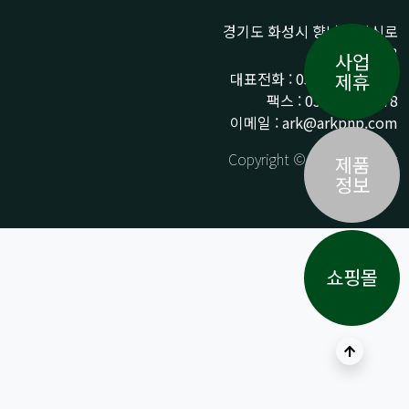
경기도 화성시 향남읍 상신로
290-13
사업
대표전화 : 031-359-9776 /
제휴
팩스 : 031-359-9778
이메일 : ark@arkpnp.com
Copyright © ARK All Rights
제품
Reserved.
정보
쇼핑몰
상단으로