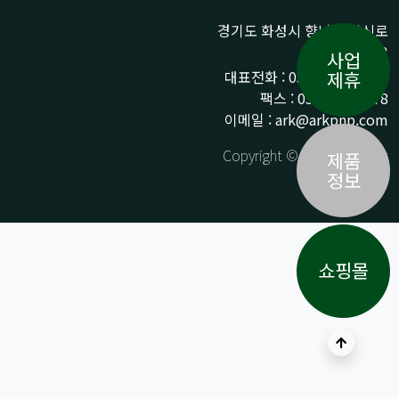
경기도 화성시 향남읍 상신로
290-13
사업
대표전화 : 031-359-9776 /
제휴
팩스 : 031-359-9778
이메일 : ark@arkpnp.com
Copyright © ARK All Rights
제품
Reserved.
정보
쇼핑몰
상단으로