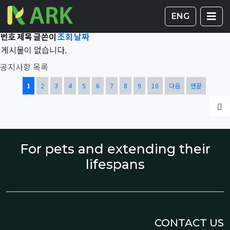
Total 42,970건
1 페이지
게시판 
글
ENG
번호
제목
글쓴이
조회
날짜
게시물이 없습니다.
공지사항 목록
열린
페이지
페이지
페이지
페이지
페이지
페이지
페이지
페이지
페이지
페이지
1
2
3
4
5
6
7
8
9
10
다음
맨끝
글
For pets and extending their
lifespans
CONTACT US