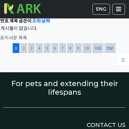
Total 42,340건
1 페이지
게시판 
글
ENG
번호
제목
글쓴이
조회
날짜
게시물이 없습니다.
공지사항 목록
열린
페이지
페이지
페이지
페이지
페이지
페이지
페이지
페이지
페이지
페이지
1
2
3
4
5
6
7
8
9
10
다음
맨끝
글
For pets and extending their
lifespans
CONTACT US