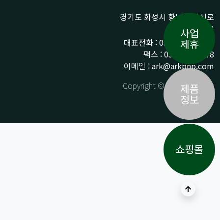
경기도 화성시 향남읍 상신로
290-13
사업
대표전화 : 031-359-9776 /
제휴
팩스 : 031-359-9778
이메일 : ark@arkpnp.com
Copyright © ARK All Rights
제품
Reserved.
정보
쇼핑몰
상단으로