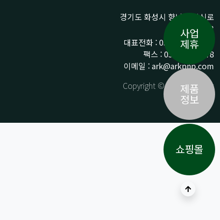
경기도 화성시 향남읍 상신로
290-13
사업
대표전화 : 031-359-9776 /
제휴
팩스 : 031-359-9778
이메일 : ark@arkpnp.com
Copyright © ARK All Rights
제품
Reserved.
정보
쇼핑몰
상단으로