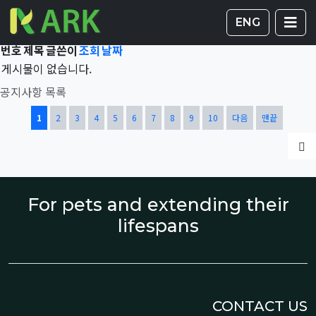
Total 42,283건
1 페이지
게시판 
글
ENG
번호
제목
글쓴이
조회
날짜
게시물이 없습니다.
공지사항 목록
열린
페이지
페이지
페이지
페이지
페이지
페이지
페이지
페이지
페이지
페이지
1
2
3
4
5
6
7
8
9
10
다음
맨끝
글
For pets and extending their
lifespans
CONTACT US