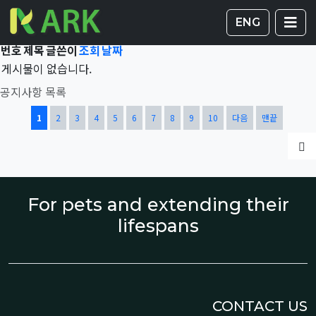
Total 42,735건
1 페이지
게시판 
글
ENG
번호
제목
글쓴이
조회
날짜
게시물이 없습니다.
공지사항 목록
열린
페이지
페이지
페이지
페이지
페이지
페이지
페이지
페이지
페이지
페이지
1
2
3
4
5
6
7
8
9
10
다음
맨끝
글
For pets and extending their
lifespans
CONTACT US