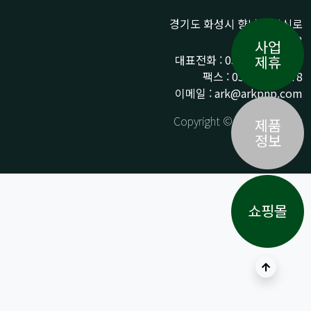
경기도 화성시 향남읍 상신로
290-13
사업
대표전화 : 031-359-9776 /
제휴
팩스 : 031-359-9778
이메일 : ark@arkpnp.com
Copyright © ARK All Rights
제품
Reserved.
정보
쇼핑몰
상단으로