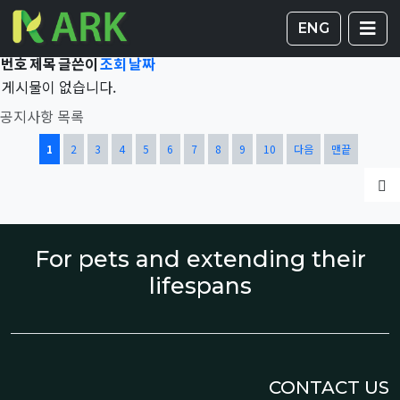
Total 42,308건
1 페이지
게시판 
글
ENG
번호
제목
글쓴이
조회
날짜
게시물이 없습니다.
공지사항 목록
열린
페이지
페이지
페이지
페이지
페이지
페이지
페이지
페이지
페이지
페이지
1
2
3
4
5
6
7
8
9
10
다음
맨끝
글
For pets and extending their
lifespans
CONTACT US