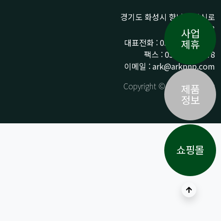
경기도 화성시 향남읍 상신로
290-13
사업
대표전화 : 031-359-9776 /
제휴
팩스 : 031-359-9778
이메일 : ark@arkpnp.com
Copyright © ARK All Rights
제품
Reserved.
정보
쇼핑몰
상단으로