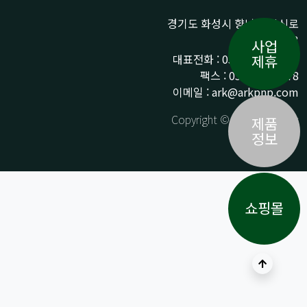
경기도 화성시 향남읍 상신로
290-13
사업
대표전화 : 031-359-9776 /
제휴
팩스 : 031-359-9778
이메일 : ark@arkpnp.com
Copyright © ARK All Rights
제품
Reserved.
정보
쇼핑몰
상단으로