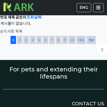
Total 41,782건
1 페이지
게시판 
글
ENG
번호
제목
글쓴이
조회
날짜
게시물이 없습니다.
공지사항 목록
열린
페이지
페이지
페이지
페이지
페이지
페이지
페이지
페이지
페이지
페이지
1
2
3
4
5
6
7
8
9
10
다음
맨끝
글
For pets and extending their
lifespans
CONTACT US