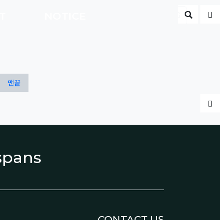
게시판 
글
CT
NOTICE
ENG
맨끝
글
espans
CONTACT US