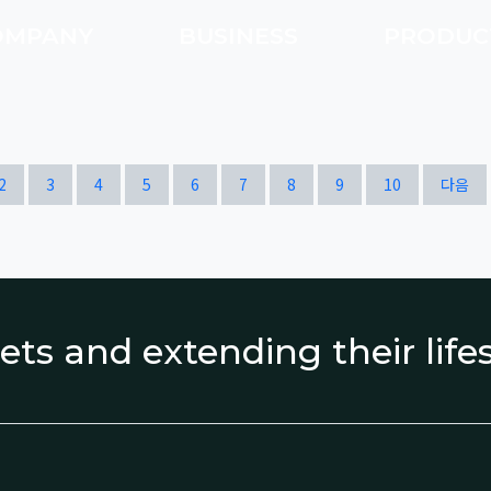
OMPANY
BUSINESS
PRODU
열린
페이지
페이지
페이지
페이지
페이지
페이지
페이지
페이지
페이지
페이지
2
3
4
5
6
7
8
9
10
다음
ets and extending their lif