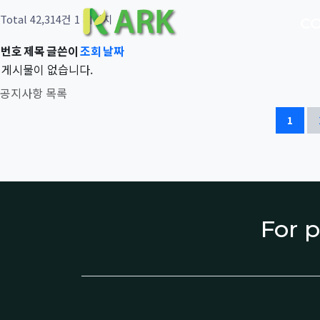
Total 42,314건
1 페이지
C
번호
제목
글쓴이
조회
날짜
게시물이 없습니다.
공지사항 목록
1
For p