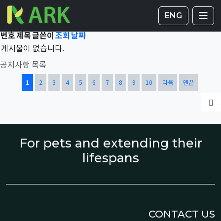
Total 42,232건
1 페이지
게시판 
글
ENG
번호
제목
글쓴이
조회
날짜
게시물이 없습니다.
공지사항 목록
열린
페이지
페이지
페이지
페이지
페이지
페이지
페이지
페이지
페이지
페이지
1
2
3
4
5
6
7
8
9
10
다음
맨끝
글
For pets and extending their
lifespans
CONTACT US