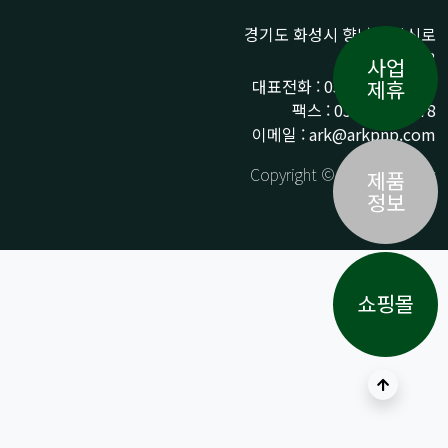
경기도 화성시 향남읍 상신로
290-13
사업
대표전화 : 031-359-9776 /
제휴
팩스 : 031-359-9778
이메일 : ark@arkpnp.com
Copyright © ARK All Rights
제품
Reserved.
정보
쇼핑몰
상단으로