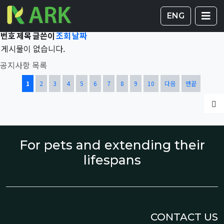
Total 41,847건
1 페이지
게시판 
글
ENG
번호
제목
글쓴이
조회
날짜
게시물이 없습니다.
공지사항 목록
열린
페이지
페이지
페이지
페이지
페이지
페이지
페이지
페이지
페이지
페이지
1
2
3
4
5
6
7
8
9
10
다음
맨끝
글
For pets and extending their
lifespans
CONTACT US