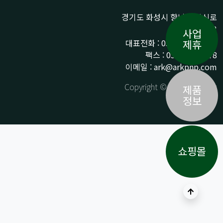
경기도 화성시 향남읍 상신로
290-13
사업
대표전화 : 031-359-9776 /
제휴
팩스 : 031-359-9778
이메일 : ark@arkpnp.com
Copyright © ARK All Rights
제품
Reserved.
정보
쇼핑몰
상단으로