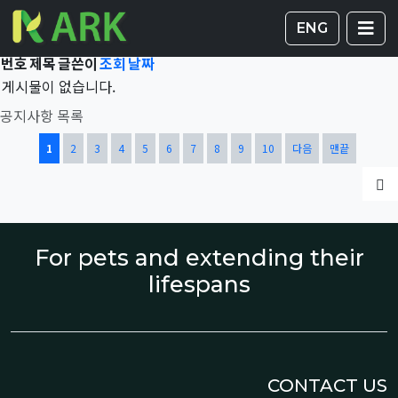
Total 42,316건
1 페이지
게시판 
글
ENG
번호
제목
글쓴이
조회
날짜
게시물이 없습니다.
공지사항 목록
열린
페이지
페이지
페이지
페이지
페이지
페이지
페이지
페이지
페이지
페이지
1
2
3
4
5
6
7
8
9
10
다음
맨끝
글
For pets and extending their
lifespans
CONTACT US