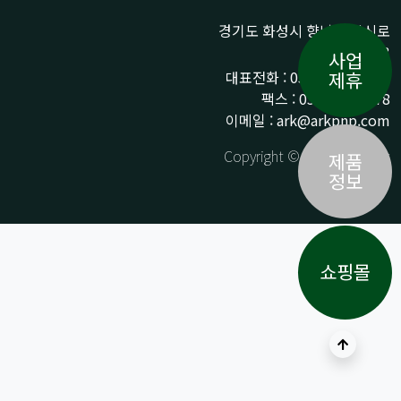
경기도 화성시 향남읍 상신로
290-13
사업
대표전화 : 031-359-9776 /
제휴
팩스 : 031-359-9778
이메일 : ark@arkpnp.com
Copyright © ARK All Rights
제품
Reserved.
정보
쇼핑몰
상단으로