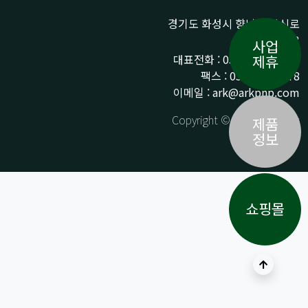
경기도 화성시 향남읍 상신로
290-13
사업
대표전화 : 031-359-9776 /
제휴
팩스 : 031-359-9778
이메일 : ark@arkpnp.com
Copyright © ARK All Rights
제품
Reserved.
정보
쇼핑몰
상단으로