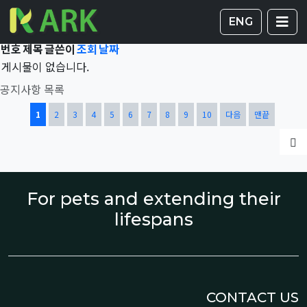
Total 43,219건
1 페이지
게시판 
글
ENG
번호
제목
글쓴이
조회
날짜
게시물이 없습니다.
공지사항 목록
열린
페이지
페이지
페이지
페이지
페이지
페이지
페이지
페이지
페이지
페이지
1
2
3
4
5
6
7
8
9
10
다음
맨끝
글
For pets and extending their
lifespans
CONTACT US