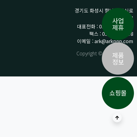
경기도 화성시 향남읍 상신로
290-13
사업
대표전화 : 031-359-9776 /
제휴
팩스 : 031-359-9778
이메일 : ark@arkpnp.com
Copyright © ARK All Rights
제품
Reserved.
정보
쇼핑몰
상단으로