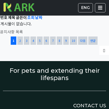
Total 42,011건
1 페이지
게시판 
글
ENG
번호
제목
글쓴이
조회
날짜
게시물이 없습니다.
공지사항 목록
열린
페이지
페이지
페이지
페이지
페이지
페이지
페이지
페이지
페이지
페이지
1
2
3
4
5
6
7
8
9
10
다음
맨끝
글
For pets and extending their
lifespans
CONTACT US