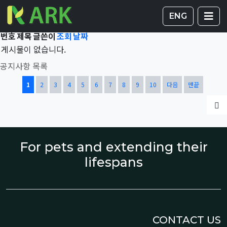
Total 42,654건
1 페이지
게시판 
글
ENG
번호
제목
글쓴이
조회
날짜
게시물이 없습니다.
공지사항 목록
열린
페이지
페이지
페이지
페이지
페이지
페이지
페이지
페이지
페이지
페이지
1
2
3
4
5
6
7
8
9
10
다음
맨끝
글
For pets and extending their
lifespans
CONTACT US