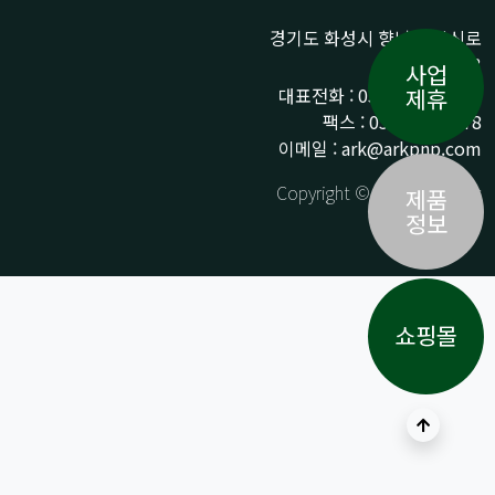
경기도 화성시 향남읍 상신로
290-13
사업
대표전화 : 031-359-9776 /
제휴
팩스 : 031-359-9778
이메일 : ark@arkpnp.com
Copyright © ARK All Rights
제품
Reserved.
정보
쇼핑몰
상단으로