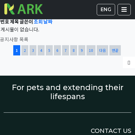
Total 43,377건
1 페이지
게시판 
글
ENG
번호
제목
글쓴이
조회
날짜
게시물이 없습니다.
공지사항 목록
열린
페이지
페이지
페이지
페이지
페이지
페이지
페이지
페이지
페이지
페이지
1
2
3
4
5
6
7
8
9
10
다음
맨끝
글
For pets and extending their
lifespans
CONTACT US