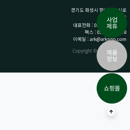
경기도 화성시 향남읍 상신로
290-13
사업
대표전화 : 031-359-9776 /
제휴
팩스 : 031-359-9778
이메일 : ark@arkpnp.com
Copyright © ARK All Rights
제품
Reserved.
정보
쇼핑몰
상단으로