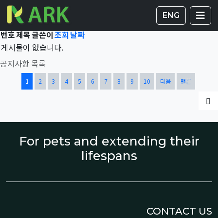
Total 43,430건
1 페이지
게시판 
글
ENG
번호
제목
글쓴이
조회
날짜
게시물이 없습니다.
공지사항 목록
열린
페이지
페이지
페이지
페이지
페이지
페이지
페이지
페이지
페이지
페이지
1
2
3
4
5
6
7
8
9
10
다음
맨끝
글
For pets and extending their
lifespans
CONTACT US