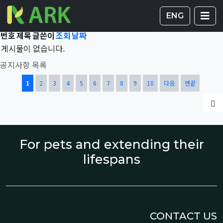
Total 41,669건
1 페이지
게시판 
글
ENG
번호
제목
글쓴이
조회
날짜
게시물이 없습니다.
공지사항 목록
열린
페이지
페이지
페이지
페이지
페이지
페이지
페이지
페이지
페이지
페이지
1
2
3
4
5
6
7
8
9
10
다음
맨끝
글
For pets and extending their
lifespans
CONTACT US