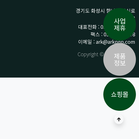
경기도 화성시 향남읍 상신로
290-13
사업
대표전화 : 031-359-9776 /
제휴
팩스 : 031-359-9778
이메일 : ark@arkpnp.com
Copyright © ARK All Rights
제품
Reserved.
정보
쇼핑몰
상단으로