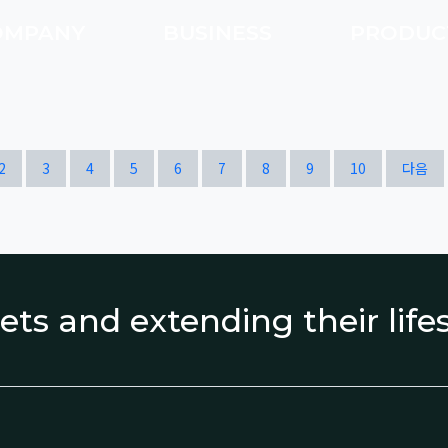
OMPANY
BUSINESS
PRODU
열린
페이지
페이지
페이지
페이지
페이지
페이지
페이지
페이지
페이지
페이지
2
3
4
5
6
7
8
9
10
다음
ets and extending their lif