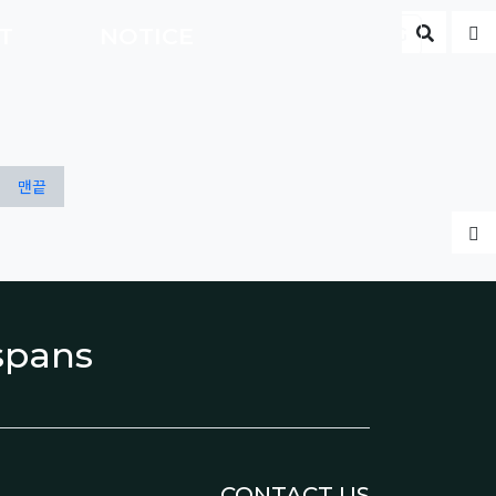
게시판 
글
CT
NOTICE
ENG
맨끝
글
espans
CONTACT US