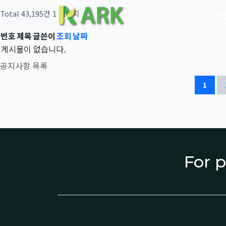
Total 43,195건
1 페이지
C
번호
제목
글쓴이
조회
날짜
게시물이 없습니다.
공지사항 목록
1
For p