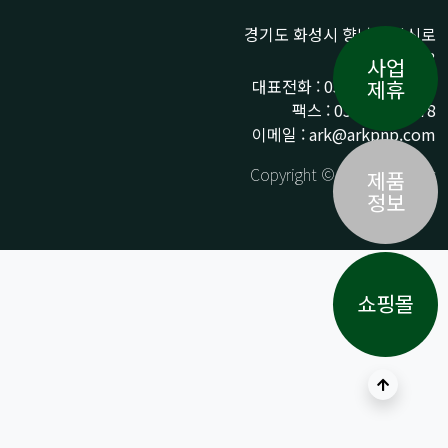
경기도 화성시 향남읍 상신로
290-13
사업
대표전화 : 031-359-9776 /
제휴
팩스 : 031-359-9778
이메일 : ark@arkpnp.com
Copyright © ARK All Rights
제품
Reserved.
정보
쇼핑몰
상단으로