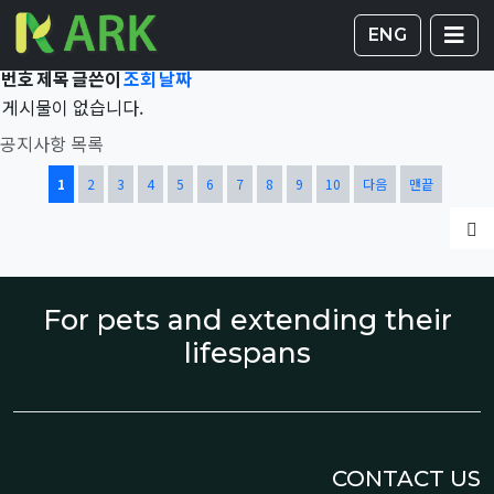
Total 41,661건
1 페이지
게시판 
글
ENG
번호
제목
글쓴이
조회
날짜
게시물이 없습니다.
공지사항 목록
열린
페이지
페이지
페이지
페이지
페이지
페이지
페이지
페이지
페이지
페이지
1
2
3
4
5
6
7
8
9
10
다음
맨끝
글
For pets and extending their
lifespans
CONTACT US