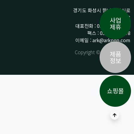
경기도 화성시 향남읍 상신로
290-13
사업
대표전화 : 031-359-9776 /
제휴
팩스 : 031-359-9778
이메일 : ark@arkpnp.com
Copyright © ARK All Rights
제품
Reserved.
정보
쇼핑몰
상단으로