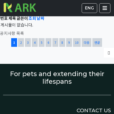
Total 41,882건
1 페이지
게시판 
글
ENG
번호
제목
글쓴이
조회
날짜
게시물이 없습니다.
공지사항 목록
열린
페이지
페이지
페이지
페이지
페이지
페이지
페이지
페이지
페이지
페이지
1
2
3
4
5
6
7
8
9
10
다음
맨끝
글
For pets and extending their
lifespans
CONTACT US