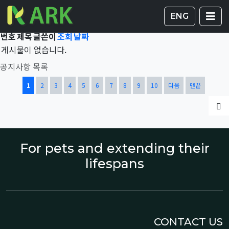
Total 42,103건
1 페이지
게시판 
글
ENG
번호
제목
글쓴이
조회
날짜
게시물이 없습니다.
공지사항 목록
열린
페이지
페이지
페이지
페이지
페이지
페이지
페이지
페이지
페이지
페이지
1
2
3
4
5
6
7
8
9
10
다음
맨끝
글
For pets and extending their
lifespans
CONTACT US