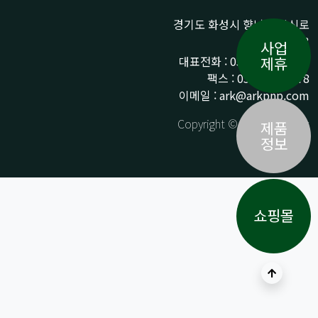
경기도 화성시 향남읍 상신로
290-13
사업
대표전화 : 031-359-9776 /
제휴
팩스 : 031-359-9778
이메일 : ark@arkpnp.com
Copyright © ARK All Rights
제품
Reserved.
정보
쇼핑몰
상단으로