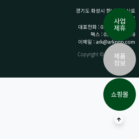
경기도 화성시 향남읍 상신로
290-13
사업
대표전화 : 031-359-9776 /
제휴
팩스 : 031-359-9778
이메일 : ark@arkpnp.com
Copyright © ARK All Rights
제품
Reserved.
정보
쇼핑몰
상단으로