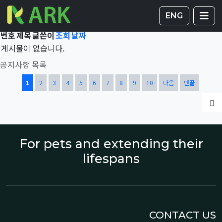
Total 42,153건
1 페이지
게시판 
글
ENG
번호
제목
글쓴이
조회
날짜
게시물이 없습니다.
공지사항 목록
열린
페이지
페이지
페이지
페이지
페이지
페이지
페이지
페이지
페이지
페이지
1
2
3
4
5
6
7
8
9
10
다음
맨끝
글
For pets and extending their
lifespans
CONTACT US