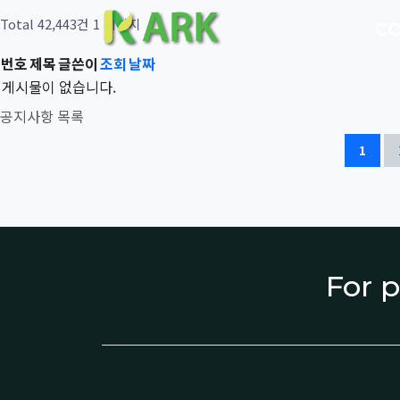
Total 42,443건
1 페이지
C
번호
제목
글쓴이
조회
날짜
게시물이 없습니다.
공지사항 목록
1
For p