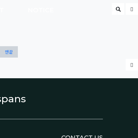
게시판 
글
CT
NOTICE
ENG
맨끝
글
espans
CONTACT US