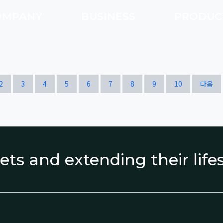
OMPANY
BUSINESS
PRODU
열린
페이지
페이지
페이지
페이지
페이지
페이지
페이지
페이지
페이지
페이지
2
3
4
5
6
7
8
9
10
다음
ets and extending their lif