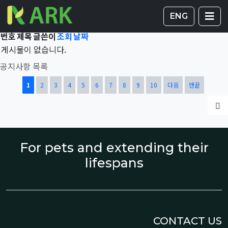
Total 42,316건
1 페이지
게시판 
글
ENG
번호
제목
글쓴이
조회
날짜
게시물이 없습니다.
공지사항 목록
열린
페이지
페이지
페이지
페이지
페이지
페이지
페이지
페이지
페이지
페이지
1
2
3
4
5
6
7
8
9
10
다음
맨끝
글
For pets and extending their
lifespans
CONTACT US