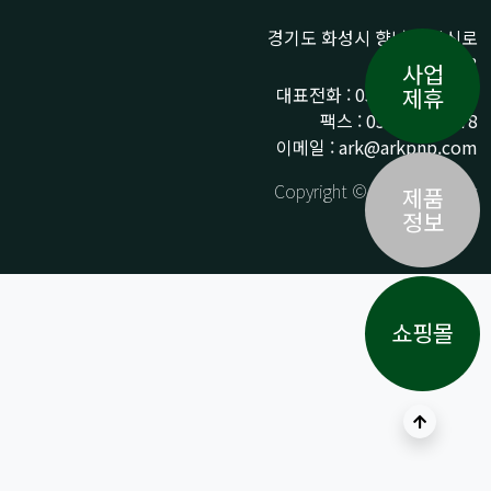
경기도 화성시 향남읍 상신로
290-13
사업
대표전화 : 031-359-9776 /
제휴
팩스 : 031-359-9778
이메일 : ark@arkpnp.com
Copyright © ARK All Rights
제품
Reserved.
정보
쇼핑몰
상단으로