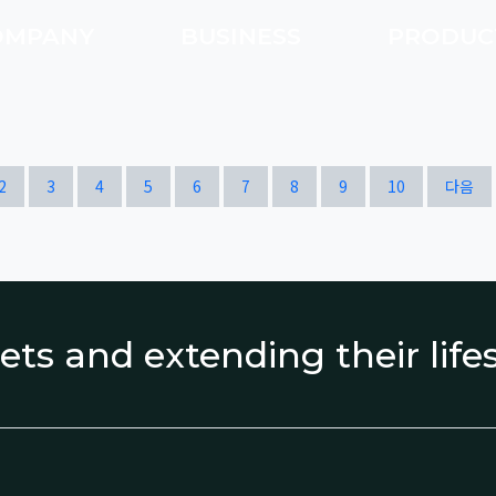
OMPANY
BUSINESS
PRODU
열린
페이지
페이지
페이지
페이지
페이지
페이지
페이지
페이지
페이지
페이지
2
3
4
5
6
7
8
9
10
다음
ets and extending their lif