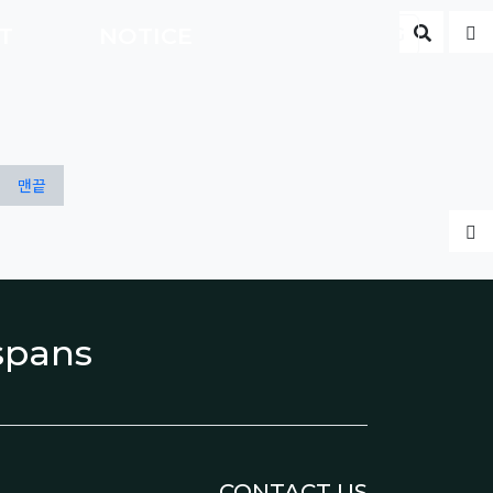
게시판 
글
CT
NOTICE
ENG
맨끝
글
espans
CONTACT US