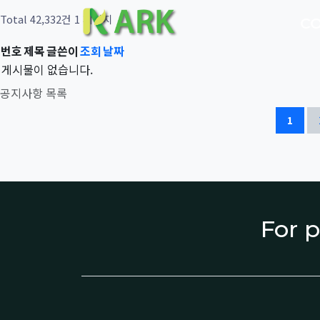
Total 42,332건
1 페이지
C
번호
제목
글쓴이
조회
날짜
게시물이 없습니다.
공지사항 목록
1
For p