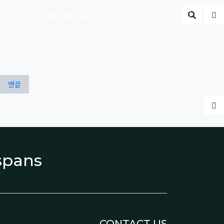
게시판 
글
CT
NOTICE
ENG
맨끝
글
espans
CONTACT US