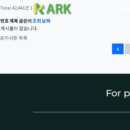
Total 42,441건
1 페이지
C
번호
제목
글쓴이
조회
날짜
게시물이 없습니다.
공지사항 목록
1
For p