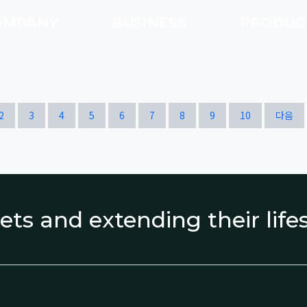
OMPANY
BUSINESS
PRODU
열린
페이지
페이지
페이지
페이지
페이지
페이지
페이지
페이지
페이지
페이지
2
3
4
5
6
7
8
9
10
다음
ets and extending their lif