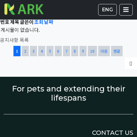
Total 41,564건
1 페이지
게시판 
글
ENG
번호
제목
글쓴이
조회
날짜
게시물이 없습니다.
공지사항 목록
열린
페이지
페이지
페이지
페이지
페이지
페이지
페이지
페이지
페이지
페이지
1
2
3
4
5
6
7
8
9
10
다음
맨끝
글
For pets and extending their
lifespans
CONTACT US