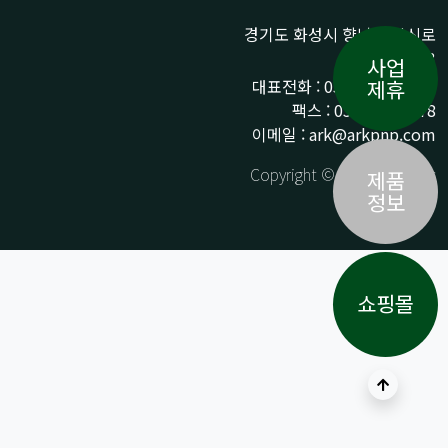
경기도 화성시 향남읍 상신로
290-13
사업
대표전화 : 031-359-9776 /
제휴
팩스 : 031-359-9778
이메일 : ark@arkpnp.com
Copyright © ARK All Rights
제품
Reserved.
정보
쇼핑몰
상단으로