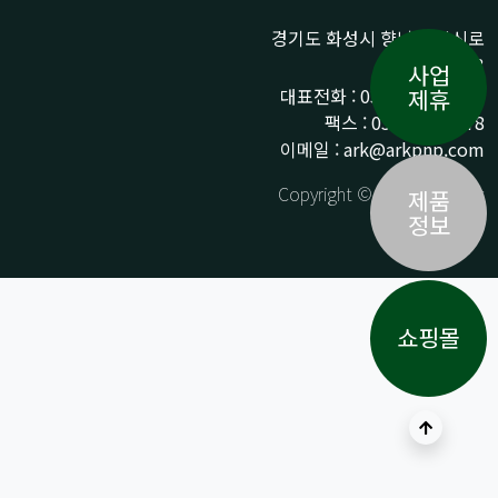
경기도 화성시 향남읍 상신로
290-13
사업
대표전화 : 031-359-9776 /
제휴
팩스 : 031-359-9778
이메일 : ark@arkpnp.com
Copyright © ARK All Rights
제품
Reserved.
정보
쇼핑몰
상단으로