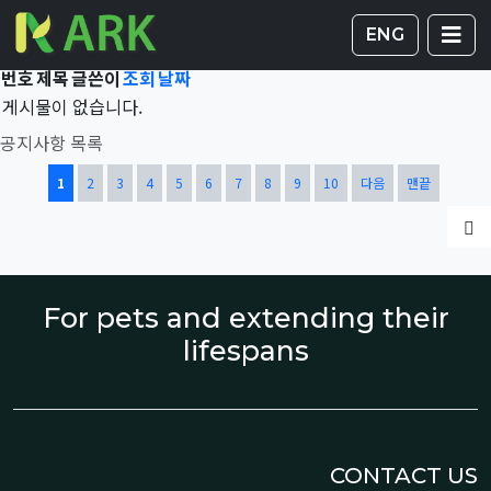
Total 41,934건
1 페이지
게시판 
글
ENG
번호
제목
글쓴이
조회
날짜
게시물이 없습니다.
공지사항 목록
열린
페이지
페이지
페이지
페이지
페이지
페이지
페이지
페이지
페이지
페이지
1
2
3
4
5
6
7
8
9
10
다음
맨끝
글
For pets and extending their
lifespans
CONTACT US