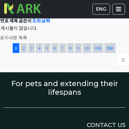
Total 43,239건
1 페이지
게시판 
글
ENG
번호
제목
글쓴이
조회
날짜
게시물이 없습니다.
공지사항 목록
열린
페이지
페이지
페이지
페이지
페이지
페이지
페이지
페이지
페이지
페이지
1
2
3
4
5
6
7
8
9
10
다음
맨끝
글
For pets and extending their
lifespans
CONTACT US