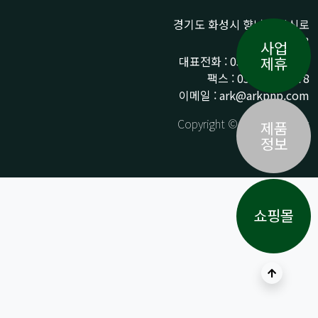
경기도 화성시 향남읍 상신로
290-13
사업
대표전화 : 031-359-9776 /
제휴
팩스 : 031-359-9778
이메일 : ark@arkpnp.com
Copyright © ARK All Rights
제품
Reserved.
정보
쇼핑몰
상단으로