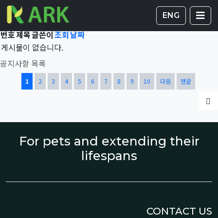
Total 41,708건
1 페이지
게시판 
글
ENG
번호
제목
글쓴이
조회
날짜
게시물이 없습니다.
공지사항 목록
열린
페이지
페이지
페이지
페이지
페이지
페이지
페이지
페이지
페이지
페이지
1
2
3
4
5
6
7
8
9
10
다음
맨끝
글
For pets and extending their
lifespans
CONTACT US