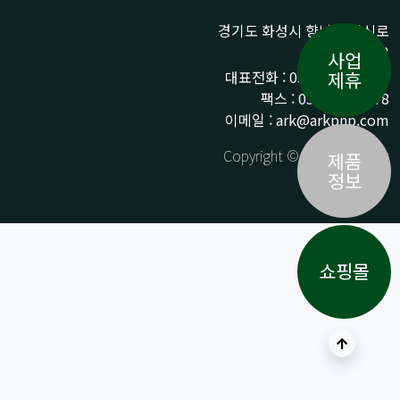
경기도 화성시 향남읍 상신로
290-13
사업
대표전화 : 031-359-9776 /
제휴
팩스 : 031-359-9778
이메일 : ark@arkpnp.com
Copyright © ARK All Rights
제품
Reserved.
정보
쇼핑몰
상단으로