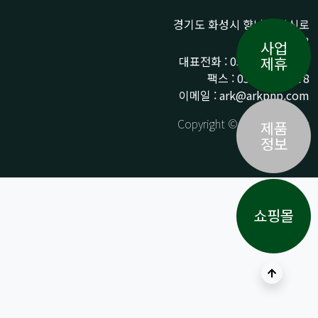
경기도 화성시 향남읍 상신로
290-13
사업
대표전화 : 031-359-9776 /
제휴
팩스 : 031-359-9778
이메일 : ark@arkpnp.com
Copyright © ARK All Rights
제품
Reserved.
정보
쇼핑몰
상단으로