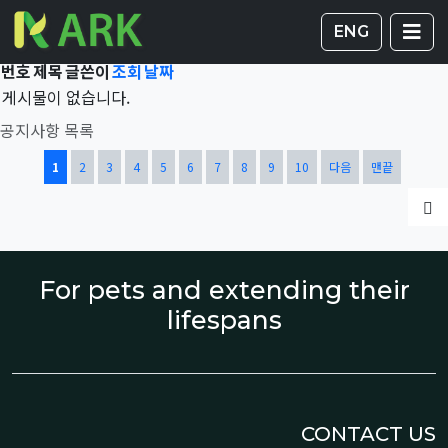
Total 43,229건
1 페이지
게시판 
글
ENG
번호
제목
글쓴이
조회
날짜
게시물이 없습니다.
공지사항 목록
열린
페이지
페이지
페이지
페이지
페이지
페이지
페이지
페이지
페이지
페이지
1
2
3
4
5
6
7
8
9
10
다음
맨끝
글
For pets and extending their
lifespans
CONTACT US