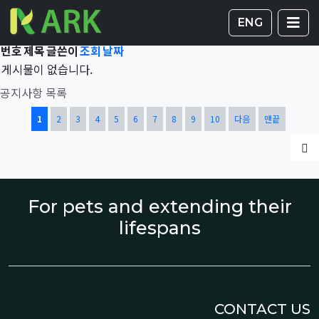
Total 42,114건
1 페이지
게시판 
글
ENG
번호
제목
글쓴이
조회
날짜
게시물이 없습니다.
공지사항 목록
열린
페이지
페이지
페이지
페이지
페이지
페이지
페이지
페이지
페이지
페이지
1
2
3
4
5
6
7
8
9
10
다음
맨끝
글
For pets and extending their
lifespans
CONTACT US