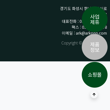
경기도 화성시 향남읍 상신로
290-13
사업
대표전화 : 031-359-9776 /
제휴
팩스 : 031-359-9778
이메일 : ark@arkpnp.com
Copyright © ARK All Rights
제품
Reserved.
정보
쇼핑몰
상단으로