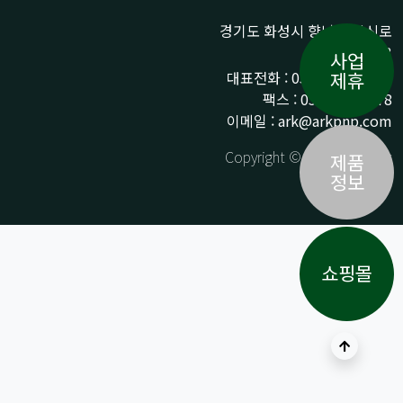
경기도 화성시 향남읍 상신로
290-13
사업
대표전화 : 031-359-9776 /
제휴
팩스 : 031-359-9778
이메일 : ark@arkpnp.com
Copyright © ARK All Rights
제품
Reserved.
정보
쇼핑몰
상단으로