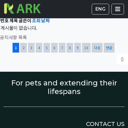
Total 42,410건
1 페이지
게시판 
글
ENG
번호
제목
글쓴이
조회
날짜
게시물이 없습니다.
공지사항 목록
열린
페이지
페이지
페이지
페이지
페이지
페이지
페이지
페이지
페이지
페이지
1
2
3
4
5
6
7
8
9
10
다음
맨끝
글
For pets and extending their
lifespans
CONTACT US