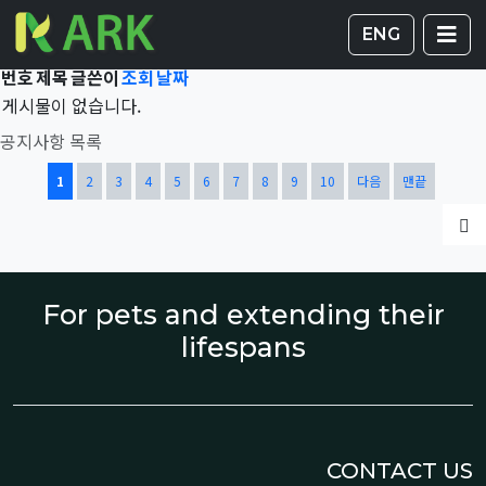
Total 41,758건
1 페이지
게시판 
글
ENG
번호
제목
글쓴이
조회
날짜
게시물이 없습니다.
공지사항 목록
열린
페이지
페이지
페이지
페이지
페이지
페이지
페이지
페이지
페이지
페이지
1
2
3
4
5
6
7
8
9
10
다음
맨끝
글
For pets and extending their
lifespans
CONTACT US