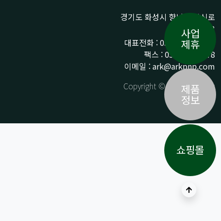
경기도 화성시 향남읍 상신로
290-13
사업
대표전화 : 031-359-9776 /
제휴
팩스 : 031-359-9778
이메일 : ark@arkpnp.com
Copyright © ARK All Rights
제품
Reserved.
정보
쇼핑몰
상단으로