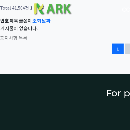
Total 41,504건
1 페이지
C
번호
제목
글쓴이
조회
날짜
게시물이 없습니다.
공지사항 목록
1
For p