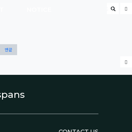
게시판 
글
CT
NOTICE
ENG
맨끝
글
espans
CONTACT US