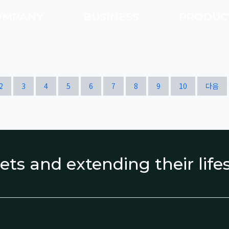
OMPANY
BUSINESS
PRODU
열린
페이지
페이지
페이지
페이지
페이지
페이지
페이지
페이지
페이지
페이지
2
3
4
5
6
7
8
9
10
다음
ets and extending their lif