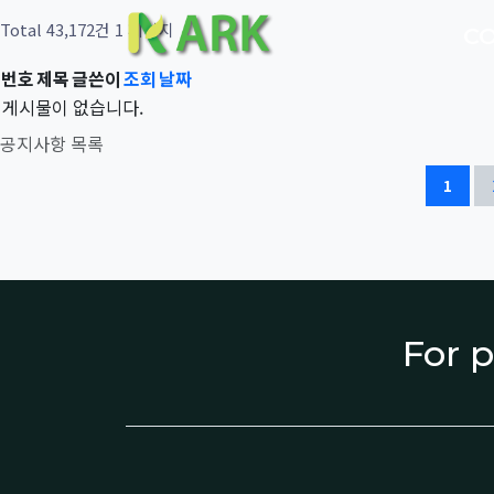
Total 43,172건
1 페이지
C
번호
제목
글쓴이
조회
날짜
게시물이 없습니다.
공지사항 목록
1
For p