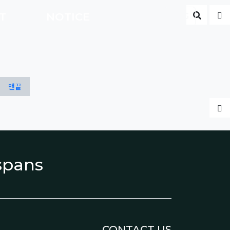
게시판 
글
CT
NOTICE
ENG
맨끝
글
espans
CONTACT US