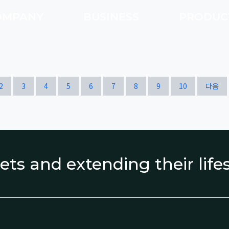
OMPANY
BUSINESS
PRODU
열린
페이지
페이지
페이지
페이지
페이지
페이지
페이지
페이지
페이지
페이지
2
3
4
5
6
7
8
9
10
다음
ets and extending their lif