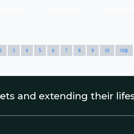
OMPANY
BUSINESS
PRODU
열린
페이지
페이지
페이지
페이지
페이지
페이지
페이지
페이지
페이지
페이지
2
3
4
5
6
7
8
9
10
다음
ets and extending their lif