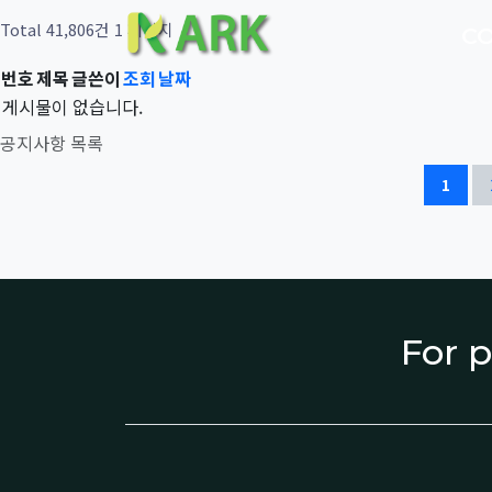
Total 41,806건
1 페이지
C
번호
제목
글쓴이
조회
날짜
게시물이 없습니다.
공지사항 목록
1
For p