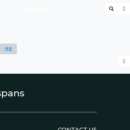
게시판 
글
CT
NOTICE
ENG
맨끝
글
espans
CONTACT US