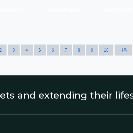
OMPANY
BUSINESS
PRODU
열린
페이지
페이지
페이지
페이지
페이지
페이지
페이지
페이지
페이지
페이지
2
3
4
5
6
7
8
9
10
다음
ets and extending their lif