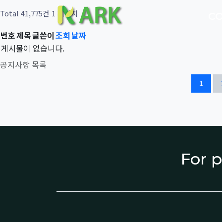
Total 41,775건
1 페이지
C
번호
제목
글쓴이
조회
날짜
게시물이 없습니다.
공지사항 목록
1
For p