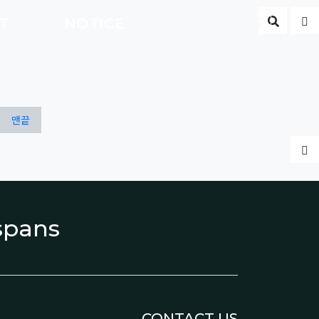
게시판 
글
CT
NOTICE
ENG
맨끝
글
espans
CONTACT US