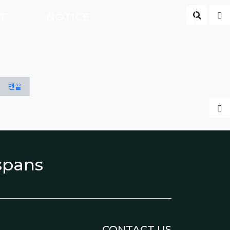
게시판 
글
CT
NOTICE
ENG
맨끝
글
espans
CONTACT US