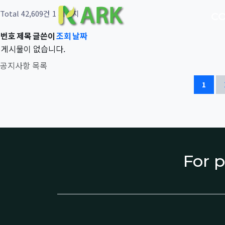
Total 42,609건
1 페이지
C
번호
제목
글쓴이
조회
날짜
게시물이 없습니다.
공지사항 목록
1
For p