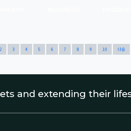
OMPANY
BUSINESS
PRODU
열린
페이지
페이지
페이지
페이지
페이지
페이지
페이지
페이지
페이지
페이지
2
3
4
5
6
7
8
9
10
다음
ets and extending their lif