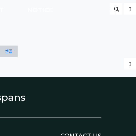
게시판 
글
CT
NOTICE
ENG
맨끝
글
espans
CONTACT US