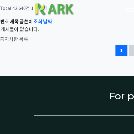
Total 42,640건
1 페이지
C
번호
제목
글쓴이
조회
날짜
게시물이 없습니다.
공지사항 목록
1
For p