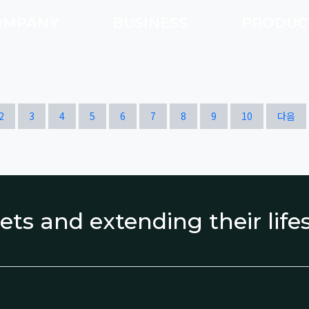
OMPANY
BUSINESS
PRODU
열린
페이지
페이지
페이지
페이지
페이지
페이지
페이지
페이지
페이지
페이지
2
3
4
5
6
7
8
9
10
다음
ets and extending their lif