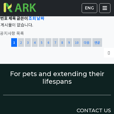
Total 42,259건
1 페이지
게시판 
글
ENG
번호
제목
글쓴이
조회
날짜
게시물이 없습니다.
공지사항 목록
열린
페이지
페이지
페이지
페이지
페이지
페이지
페이지
페이지
페이지
페이지
1
2
3
4
5
6
7
8
9
10
다음
맨끝
글
For pets and extending their
lifespans
CONTACT US