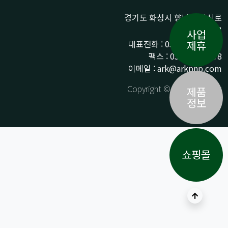
경기도 화성시 향남읍 상신로
290-13
사업
대표전화 : 031-359-9776 /
제휴
팩스 : 031-359-9778
이메일 : ark@arkpnp.com
Copyright © ARK All Rights
제품
Reserved.
정보
쇼핑몰
상단으로