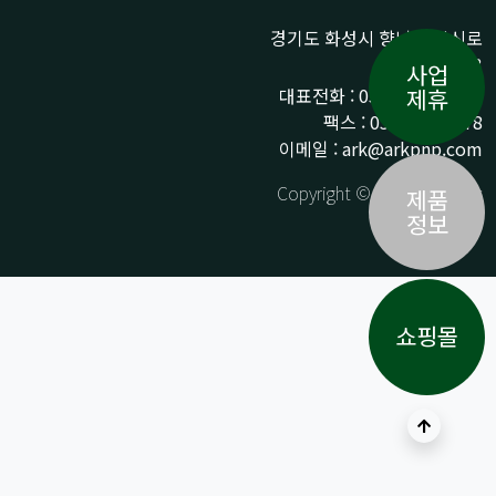
경기도 화성시 향남읍 상신로
290-13
사업
대표전화 : 031-359-9776 /
제휴
팩스 : 031-359-9778
이메일 : ark@arkpnp.com
Copyright © ARK All Rights
제품
Reserved.
정보
쇼핑몰
상단으로