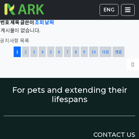
Total 42,114건
1 페이지
게시판 
글
ENG
번호
제목
글쓴이
조회
날짜
게시물이 없습니다.
공지사항 목록
열린
페이지
페이지
페이지
페이지
페이지
페이지
페이지
페이지
페이지
페이지
1
2
3
4
5
6
7
8
9
10
다음
맨끝
글
For pets and extending their
lifespans
CONTACT US