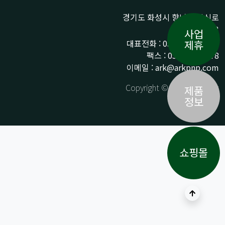
경기도 화성시 향남읍 상신로
290-13
사업
대표전화 : 031-359-9776 /
제휴
팩스 : 031-359-9778
이메일 : ark@arkpnp.com
Copyright © ARK All Rights
제품
Reserved.
정보
쇼핑몰
상단으로