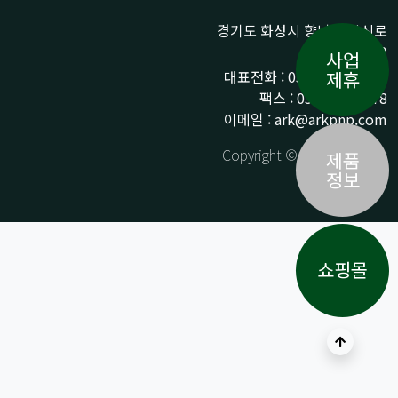
경기도 화성시 향남읍 상신로
290-13
사업
대표전화 : 031-359-9776 /
제휴
팩스 : 031-359-9778
이메일 : ark@arkpnp.com
Copyright © ARK All Rights
제품
Reserved.
정보
쇼핑몰
상단으로