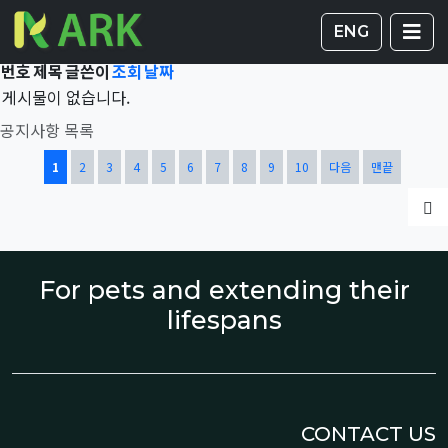
Total 41,468건
1 페이지
게시판 
글
ENG
번호
제목
글쓴이
조회
날짜
게시물이 없습니다.
공지사항 목록
열린
페이지
페이지
페이지
페이지
페이지
페이지
페이지
페이지
페이지
페이지
1
2
3
4
5
6
7
8
9
10
다음
맨끝
글
For pets and extending their
lifespans
CONTACT US