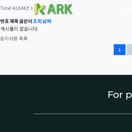
Total 42,634건
1 페이지
C
번호
제목
글쓴이
조회
날짜
게시물이 없습니다.
공지사항 목록
1
For p