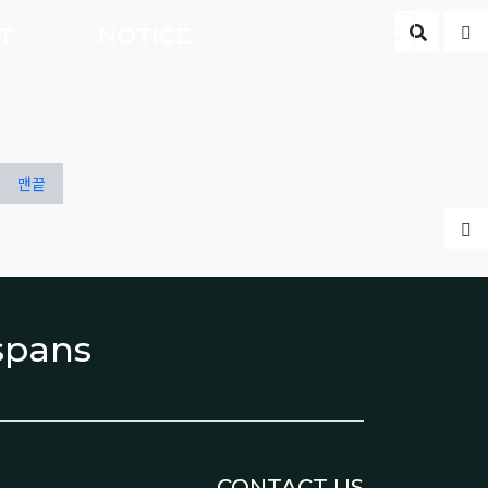
게시판 
글
CT
NOTICE
ENG
맨끝
글
espans
CONTACT US