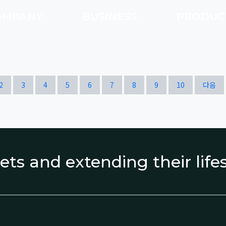
OMPANY
BUSINESS
PRODU
열린
페이지
페이지
페이지
페이지
페이지
페이지
페이지
페이지
페이지
페이지
2
3
4
5
6
7
8
9
10
다음
ets and extending their lif