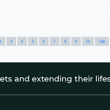
OMPANY
BUSINESS
PRODU
열린
페이지
페이지
페이지
페이지
페이지
페이지
페이지
페이지
페이지
페이지
2
3
4
5
6
7
8
9
10
다음
ets and extending their lif