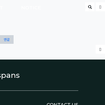
게시판 
글
CT
NOTICE
ENG
맨끝
글
espans
CONTACT US