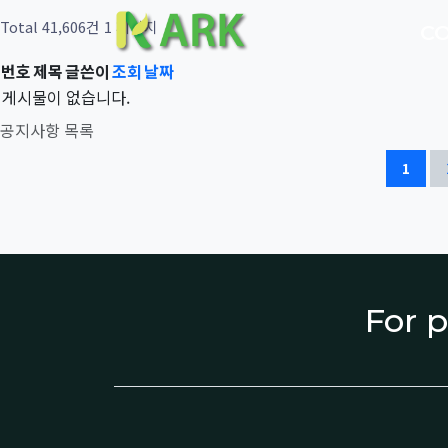
Total 41,606건
1 페이지
C
번호
제목
글쓴이
조회
날짜
게시물이 없습니다.
공지사항 목록
1
For p